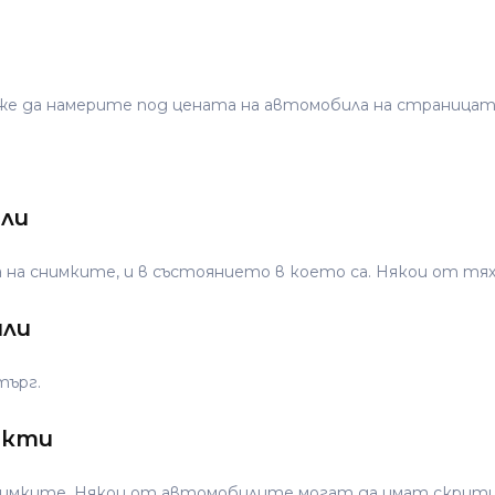
е да намерите под цената на автомобила на страницат
или
 на снимките, и в състоянието в което са. Някои от т
или
търг.
екти
мките. Някои от автомобилите могат да имат скрити де