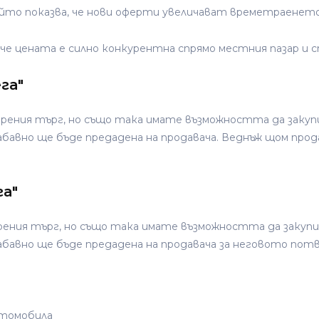
то показва, че нови оферти увеличават времетраенето 
 че цената е силно конкурентна спрямо местния пазар и
га"
рения търг, но също така имате възможността да закуп
забавно ще бъде предадена на продавача. Веднъж щом пр
га"
ения търг, но също така имате възможността да закупи
абавно ще бъде предадена на продавача за неговото пот
втомобила