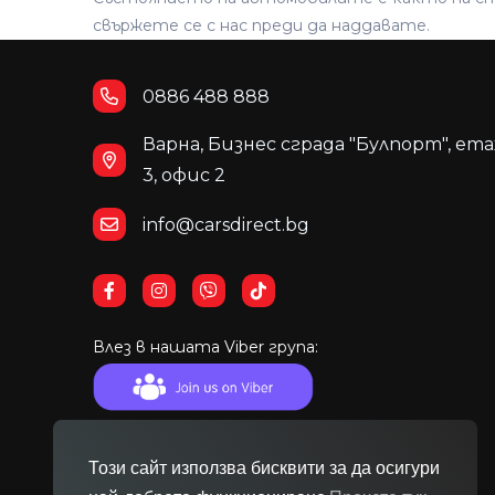
свържете се с нас преди да наддавате.
0886 488 888
Варна, Бизнес сграда "Булпорт", ет
3, офис 2
info@carsdirect.bg
Влез в нашата Viber група:
Този сайт използва бисквити за да осигури