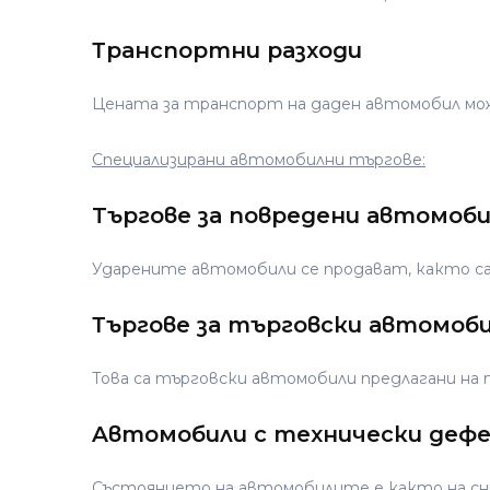
Транспортни разходи
Цената за транспорт на даден автомобил мож
Специализирани автомобилни търгове:
Tъргове за повредени автомоб
Ударените автомобили се продават, както са
Търгове за търговски автомоб
Tова са търговски автомобили предлагани на 
Aвтомобили с технически деф
Състоянието на автомобилите е както на сни