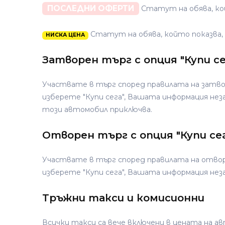
ПОСЛЕДНИ ОФЕРТИ
Статут на обява, кой
Статут на обява, който показва,
НИСКА ЦЕНА
Затворен търг с опция "Купи се
Участвате в търг според правилата на затво
изберете "Купи сега", Вашата информация не
този автомобил приключва.
Oтворен търг с опция "Купи се
Участвате в търг според правилата на отвор
изберете "Купи сега", Вашата информация нез
Tръжни такси и комисионни
Всички такси са вече включени в цената на а