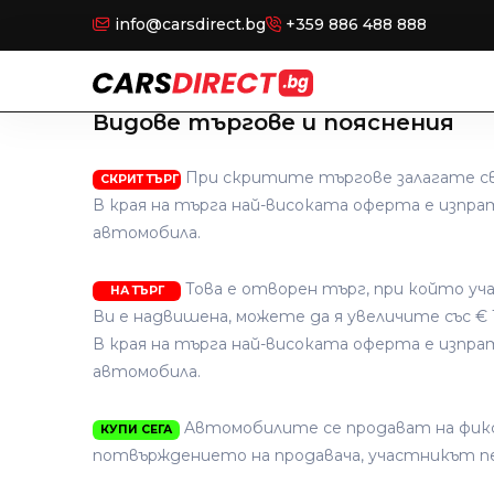
info@carsdirect.bg
+359 886 488 888
Видове търгове и пояснения
При скритите търгове залагате св
СКРИТ ТЪРГ
В края на търга най-високата оферта е изпрат
автомобила.
Това е отворен търг, при който уч
НА ТЪРГ
Ви е надвишена, можете да я увеличите със € 
В края на търга най-високата оферта е изпрат
автомобила.
Aвтомобилите се продават на фикси
КУПИ СЕГА
потвърждението на продавача, участникът пе