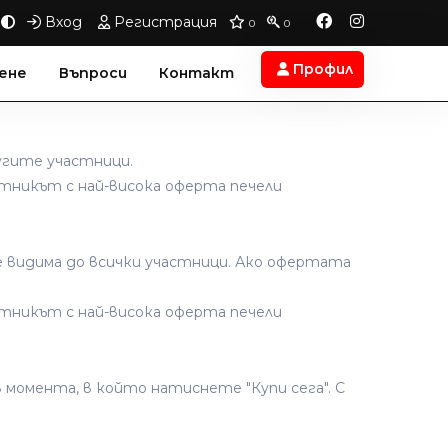
Вход
Регистрация
0
0
Профил
ене
Въпроси
Контакт
угите участници.
астникът с най-висока оферта печели
е видима до всички участници. Ако офертата
астникът с най-висока оферта печели
момента, в който натиснете "Купи сега". С