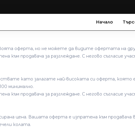
Начало
Търс
оята оферта, но не можете да видите офертата на др
ена към продавача за разглеждане. С негово съгласие уч
аствате като залагате най-високата си оферта, която 
100 минимално.
ена към продавача за разглеждане. С негово съгласие уч
рана цена. Вашата оферта е изпратена към продавача в 
чели колата.