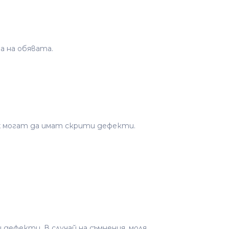
а на обявата.
ях могат да имат скрити дефекти.
фекти. В случай на съмнения, моля,