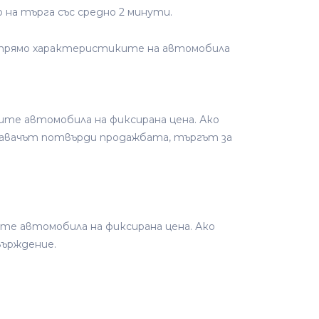
на търга със средно 2 минути.
 спрямо характеристиките на автомобила
ите автомобила на фиксирана цена. Ако
одавачът потвърди продажбата, търгът за
те автомобила на фиксирана цена. Ако
върждение.